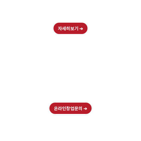
자세히보기
➔
맛에 대한 고집으로 쌓아온
독보적인 가치
이젠,
대박물갈비
와 함께 하세요.
온라인창업문의
➔