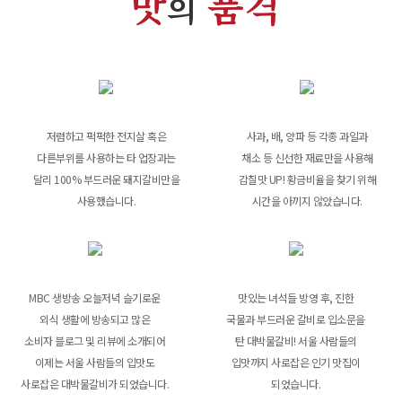
맛
품격
의
저렴하고 퍽퍽한 전지살 혹은
사과, 배, 양파 등 각종 과일과
다른부위를 사용하는 타 업장과는
채소 등 신선한 재료만을 사용해
달리 100% 부드러운 돼지갈비만을
감칠맛 UP! 황금비율을 찾기 위해
사용했습니다.
시간을 아끼지 않았습니다.
MBC 생방송 오늘저녁 슬기로운
맛있는 녀석들 방영 후, 진한
외식 생활에 방송되고 많은
국물과 부드러운 갈비로 입소문을
소비자 블로그 및 리뷰에 소개되어
탄 대박물갈비! 서울 사람들의
이제는 서울 사람들의 입맛도
입맛까지 사로잡은 인기 맛집이
사로잡은 대박물갈비가 되었습니다.
되었습니다.